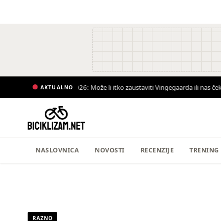
i rekord!
•
Giro d’Italia 2026: Može li itko zaustaviti Vingegaarda ili nas čeka 
AKTUALNO
NASLOVNICA
NOVOSTI
RECENZIJE
TRENING
RAZNO