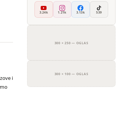
3.24k
1.21k
3.13k
539
300 × 250 — OGLAS
300 × 100 — OGLAS
zove i
vamo