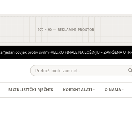
970 × 90 — REKLAMNI PROSTOR
“jedan čovjek protiv svih”?
•
VELIKO FINALE NA LOŠINJU – ZAVRŠENA UTRKA 
BICIKLISTIČKI RJEČNIK
KORISNI ALATI
O NAMA