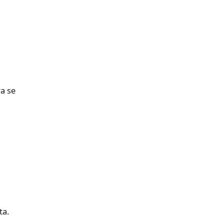
a se
ta.