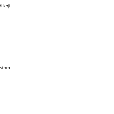
i koji
jestom