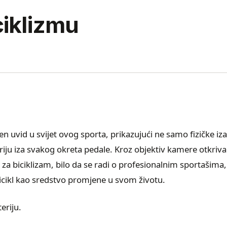
ciklizmu
n uvid u svijet ovog sporta, prikazujući ne samo fizičke iza
 kriju iza svakog okreta pedale. Kroz objektiv kamere otkri
žive za biciklizam, bilo da se radi o profesionalnim sportašima,
 bicikl kao sredstvo promjene u svom životu.
eriju.