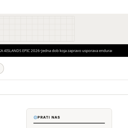
4ISLANDS EPIC 2026
•
Jedna dob koja zapravo usporava endurance bicikliste
PRATI NAS