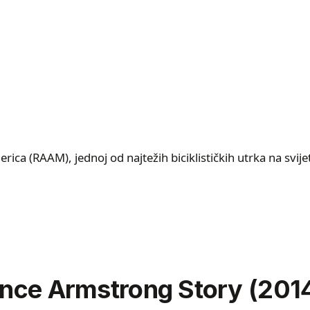
ca (RAAM), jednoj od najtežih biciklističkih utrka na svije
ance Armstrong Story (201